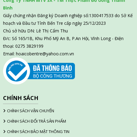
Công Ty TNHH MTV SX - TM Thực Phẩm Đồ Uống Thanh
Bình
Giấy chứng nhận Đăng ký Doanh nghiệp số:1300417533 do Sở Kế
hoạch và Đầu tư Tỉnh Bến Tre cấp ngày 25/12/2023
Chủ sở hữu DN: Lê Thị Cẩm Thu
Đ/c: Số 165/1B, Khu Phố Mỹ An B, P.An Hội, Vĩnh Long - Điện
thoại: 0275 3829199
Email:
hoaicobentre@yahoo.com.vn
CHÍNH SÁCH
CHÍNH SÁCH VẬN CHUYỂN
CHÍNH SÁCH ĐỔI TRẢ SẢN PHẨM
CHÍNH SÁCH BẢO MẬT THÔNG TIN