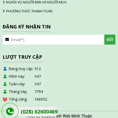
NGHĨA VỤ NGƯỜI BÁN VÀ NGƯỜI MUA
PHƯƠNG THỨC THANH TOÁN
ĐĂNG KÝ NHẬN TIN
LƯỢT TRUY CẬP
Đang truy cập
912
Hôm nay
547
Tuần này
547
Tháng này
7794
Tổng cộng
166952
(028) 62600469
Thiết kế website bởi Web Minh Thuận