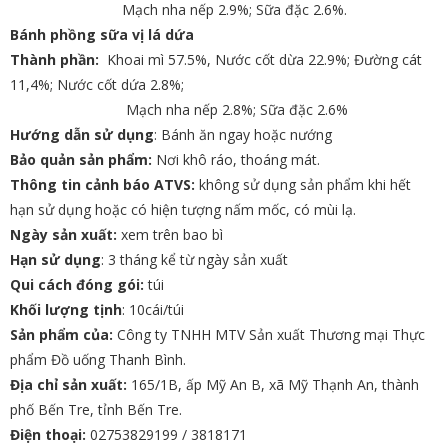
Mạch nha nếp 2.9%; Sữa đặc 2.6%.
Bánh phồng sữa vị lá dứa
Thành phần:
Khoai mì 57.5%, Nước cốt dừa 22.9%; Đường cát
11,4%; Nước cốt dứa 2.8%;
Mạch nha nếp 2.8%; Sữa đặc 2.6%
Hướng dẫn sử dụng
: Bánh ăn ngay hoặc nướng
Bảo quản sản phẩm:
Nơi khô ráo, thoáng mát.
Thông tin cảnh báo ATVS:
không sử dụng sản phẩm khi hết
hạn sử dụng hoặc có hiện tượng nấm mốc, có mùi lạ.
Ngày sản xuất:
xem trên bao bì
Hạn sử dụng
: 3 tháng kể từ ngày sản xuất
Qui cách đóng gói:
túi
Khối lượng tịnh
: 10cái/túi
Sản phẩm của:
Công ty TNHH MTV Sản xuất Thương mại Thực
phẩm Đồ uống Thanh Bình.
Địa chỉ sản xuất:
165/1B, ấp Mỹ An B, xã Mỹ Thạnh An, thành
phố Bến Tre, tỉnh Bến Tre.
Điện thoại:
02753829199 / 3818171