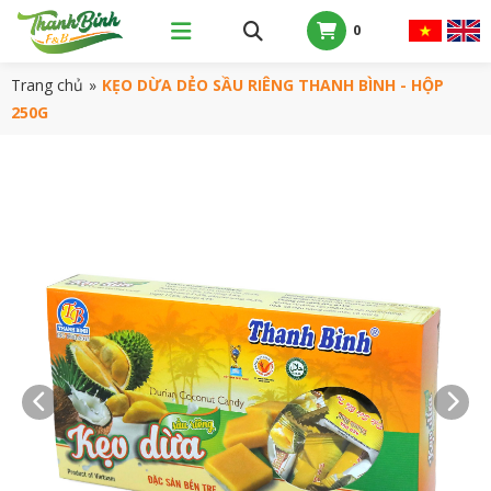
0
Trang chủ
»
KẸO DỪA DẺO SẦU RIÊNG THANH BÌNH - HỘP
250G