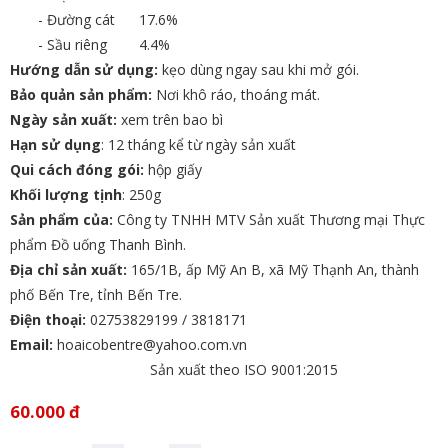
- Đường cát 17.6%
- Sầu riêng 4.4%
Hướng dẫn sử dụng:
kẹo dùng ngay sau khi mở gói.
Bảo quản sản phẩm:
Nơi khô ráo, thoáng mát.
Ngày sản xuất:
xem trên bao bì
Hạn sử dụng
: 12 tháng kể từ ngày sản xuất
Qui cách đóng gói:
hộp giấy
Khối lượng tịnh
: 250g
Sản phẩm của:
Công ty TNHH MTV Sản xuất Thương mại Thực
phẩm Đồ uống Thanh Bình.
Địa chỉ sản xuất:
165/1B, ấp Mỹ An B, xã Mỹ Thạnh An, thành
phố Bến Tre, tỉnh Bến Tre.
Điện thoại:
02753829199 / 3818171
Email:
hoaicobentre@yahoo.com.vn
Sản xuất theo ISO 9001:2015
60.000 đ