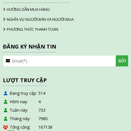
HƯỚNG DẪN MUA HÀNG
NGHĨA VỤ NGƯỜI BÁN VÀ NGƯỜI MUA
PHƯƠNG THỨC THANH TOÁN
ĐĂNG KÝ NHẬN TIN
LƯỢT TRUY CẬP
Đang truy cập
514
Hôm nay
4
Tuần này
733
Tháng này
7980
Tổng cộng
167138