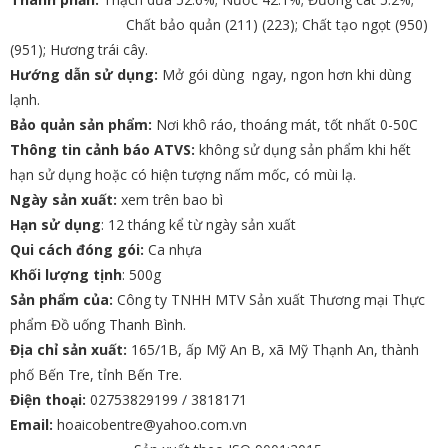
Chất bảo quản (211) (223); Chất tạo ngọt (950)
(951); Hương trái cây.
Hướng dẫn sử dụng:
Mở gói dùng ngay, ngon hơn khi dùng
lạnh.
Bảo quản sản phẩm:
Nơi khô ráo, thoáng mát, tốt nhất 0-50C
Thông tin cảnh báo ATVS:
không sử dụng sản phẩm khi hết
hạn sử dụng hoặc có hiện tượng nấm mốc, có mùi lạ.
Ngày sản xuất:
xem trên bao bì
Hạn sử dụng
: 12 tháng kể từ ngày sản xuất
Qui cách đóng gói:
Ca nhựa
Khối lượng tịnh
: 500g
Sản phẩm của:
Công ty TNHH MTV Sản xuất Thương mại Thực
phẩm Đồ uống Thanh Bình.
Địa chỉ sản xuất:
165/1B, ấp Mỹ An B, xã Mỹ Thạnh An, thành
phố Bến Tre, tỉnh Bến Tre.
Điện thoại:
02753829199 / 3818171
Email:
hoaicobentre@yahoo.com.vn