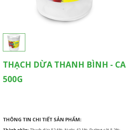
THẠCH DỪA THANH BÌNH - CA
500G
THÔNG TIN CHI TIẾT SẢN PHẨM:
Thành phần:
Thạch dừa 52.6%; Nước 42.1%; Đường cát 5.2%;